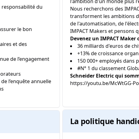
l'ambition d'un monde plus rés
 responsabilité du
Nous recherchons des IMPACT
transforment les ambitions d
de l'automatisation, de l'élect
assurer le bon
IMPACT Makers et pensons que
Devenez un IMPACT Maker che
aires et des
36 milliards d'euros de chi
+13% de croissance organ
tinue de l’engagement
150 000+ employés dans p
#N° 1 du classement Globa
borateurs
Schneider Electric qui som
 de l’enquête annuelle
https://youtu.be/McWtGG-PoN
ns
La politique handi