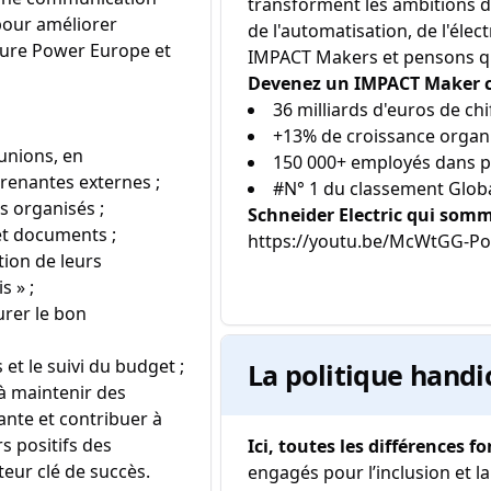
transforment les ambitions d
pour améliorer
de l'automatisation, de l'élect
ecure Power Europe et
IMPACT Makers et pensons que
Devenez un IMPACT Maker che
36 milliards d'euros de chi
+13% de croissance organ
unions, en
150 000+ employés dans p
prenantes externes ;
#N° 1 du classement Globa
s organisés ;
Schneider Electric qui som
et documents ;
https://youtu.be/McWtGG-PoN
tion de leurs
s » ;
urer le bon
et le suivi du budget ;
La politique handi
 à maintenir des
ante et contribuer à
rs positifs des
Ici, toutes les différences fo
eur clé de succès.
engagés pour l’inclusion et la