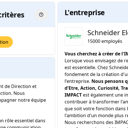
L'entreprise
critères
Schneider El
15000
employés
tion
Vous cherchez à créer de l'I
Lorsque vous envisagez de rej
est essentielle. Chez Schneid
fondement de la création d'un
l'entreprise.
Nous pensons qu
t de Direction et
d'Etre, Action, Curiosité, T
ection. Nous
IMPACT
est également une in
mpagner notre équipe
contribuer à transformer l'a
que soit votre fonction dans l
l'ambition d'un monde plus rés
n rôle essentiel dans
Nous recherchons des IMPACT
à une communication