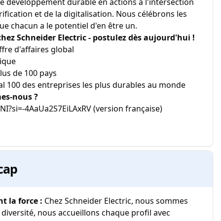
e développement durable en actions à l'intersection
rification et de la digitalisation. Nous célébrons les
 chacun a le potentiel d'en être un.
z Schneider Electric - postulez dès aujourd'hui !
ffre d'affaires global
ique
lus de 100 pays
l 100 des entreprises les plus durables au monde
mes-nous ?
I?si=-4AaUa2S7EiLAxRV (version française)
cap
nt la force :
Chez Schneider Electric, nous sommes
 diversité, nous accueillons chaque profil avec