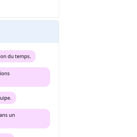
ion du temps.
tions
uipe.
dans un