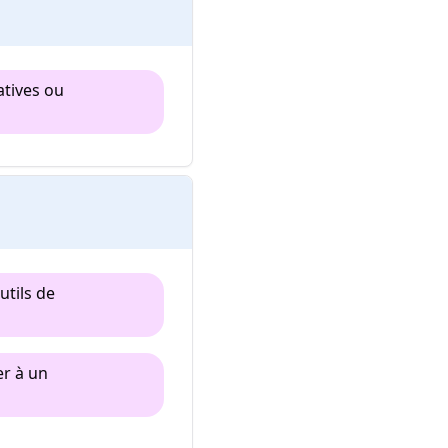
atives ou
utils de
er à un