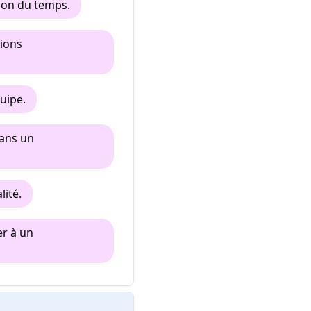
ion du temps.
tions
uipe.
dans un
lité.
er à un