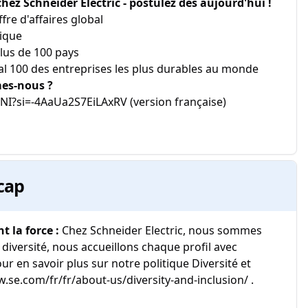
z Schneider Electric - postulez dès aujourd'hui !
ffre d'affaires global
ique
lus de 100 pays
l 100 des entreprises les plus durables au monde
mes-nous ?
I?si=-4AaUa2S7EiLAxRV (version française)
cap
nt la force :
Chez Schneider Electric, nous sommes
 diversité, nous accueillons chaque profil avec
ur en savoir plus sur notre politique Diversité et
w.se.com/fr/fr/about-us/diversity-and-inclusion/ .