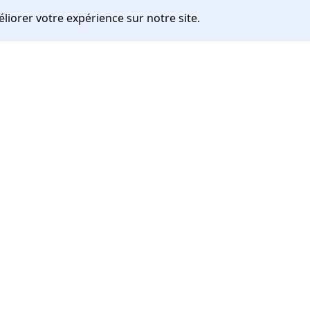
liorer votre expérience sur notre site.
Liens du site
ales
Espace candidat
nérales d'utilisation
Entreprises
confidentialité
Espace recruteur
ign
zi.fr
Copyright ©
2026
Dynatos Design