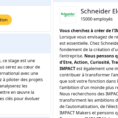
Schneider El
15000
employés
tion
Vous cherchez à créer de l'I
Lorsque vous envisagez de rej
est essentielle. Chez Schneid
fondement de la création d'un
l'entreprise.
Nous pensons qu
, ce stage est une
d'Etre, Action, Curiosité, T
ous serez au cœur de
IMPACT
est également une in
ernational avec une
contribuer à transformer l'a
 à piloter des projets
que soit votre fonction dans l
analyserez les
l'ambition d'un monde plus rés
ettre en œuvre la
Nous recherchons des IMPACT
es clés pour évoluer
transforment les ambitions d
de l'automatisation, de l'élect
IMPACT Makers et pensons que