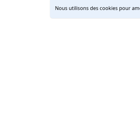
Nous utilisons des cookies pour amé
A propos
Mentions lég
Conditions gé
Politique de 
Dynatos Des
contact@maa